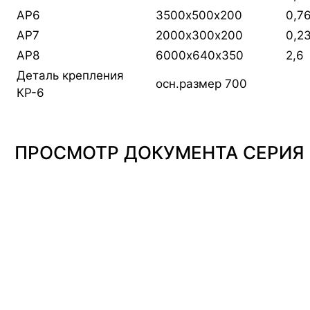
АР6
3500х500х200
0,7
АР7
2000х300х200
0,2
АР8
6000х640х350
2,6
Деталь крепления
осн.размер 700
КР-6
ПРОСМОТР ДОКУМЕНТА СЕРИЯ 3