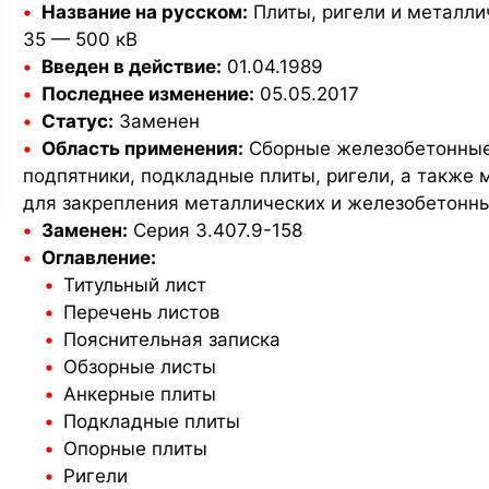
Название на русском:
Плиты, ригели и металли
Стойки УСО
35 — 500 кВ
Перемычки
Введен в действие:
01.04.1989
Лотки дренажные
брусковые
Опоры знаков
Последнее изменение:
05.05.2017
Лежни ЛЖ
Лотки теплотрасс
Статус:
Заменен
Перемычки плитные
Область применения:
Сборные железобетонные 
Крышки лотков
Укрепление откосов
подпятники, подкладные плиты, ригели, а также
Тротуарная плитка
Плиты подстанций
Утяжелители
для закрепления металлических и железобетонны
Прогоны
Заменен:
Серия 3.407.9-158
Оглавление:
Бордюрный камень
Стойки СОН
Плиты канальные
Титульный лист
Элементы
Перечень листов
ограждения
Пояснительная записка
Строительные блоки
Шпалы ШТ
Обзорные листы
Опорные подушки
Анкерные плиты
Фундаментные блоки
Подкладные плиты
Урна
Опорные плиты
Опорно-анкерные
плиты
Ригели