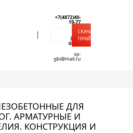
+7(4872)40-
19-77
СКАЧАТЬ
+7(4872)42-
ПРАЙС
05-06
sp-
gbi@mail.ru
ЕЛЕЗОБЕТОННЫЕ ДЛЯ
Г. АРМАТУРНЫЕ И
ЛИЯ. КОНСТРУКЦИЯ И