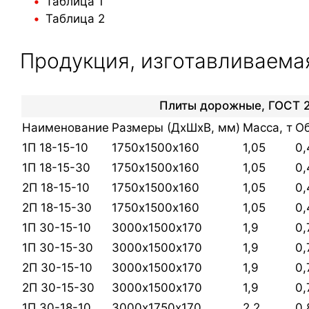
Таблица 1
Фундаментные блоки
Урна
Таблица 2
Опорно-анкерные
плиты
Продукция, изготавливаема
Фундаментные
плиты
Ригели
Плиты дорожные, ГОСТ 2
Наименование
Размеры (ДхШхВ, мм)
Масса, т
Об
1П 18-15-10
1750х1500х160
1,05
0,
1П 18-15-30
1750х1500х160
1,05
0,
2П 18-15-10
1750х1500х160
1,05
0,
2П 18-15-30
1750х1500х160
1,05
0,
1П 30-15-10
3000х1500х170
1,9
0,
1П 30-15-30
3000х1500х170
1,9
0,
2П 30-15-10
3000х1500х170
1,9
0,
2П 30-15-30
3000х1500х170
1,9
0,
1П 30-18-10
3000х1750х170
2,2
0,