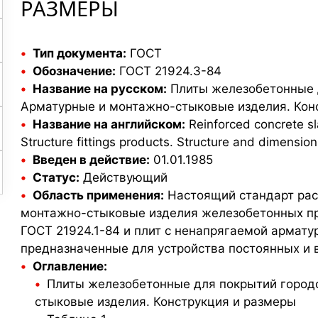
РАЗМЕРЫ
Лотки кабельные
Лотки водоотводные
Тип документа:
ГОСТ
Лотки водосточные
Обозначение:
ГОСТ 21924.3-84
Стойки УСО
Перемычки
Название на русском:
Плиты железобетонные д
Лотки дренажные
брусковые
Арматурные и монтажно-стыковые изделия. Кон
Опоры знаков
Название на английском:
Reinforced concrete sl
Лежни ЛЖ
Лотки теплотрасс
Structure fittings products. Structure and dimension
Перемычки плитные
Крышки лотков
Введен в действие:
01.01.1985
Укрепление откосов
Тротуарная плитка
Статус:
Действующий
Плиты подстанций
Утяжелители
Область применения:
Настоящий стандарт рас
Прогоны
монтажно-стыковые изделия железобетонных п
Бордюрный камень
ГОСТ 21924.1-84 и плит с ненапрягаемой армату
Стойки СОН
Плиты канальные
предназначенные для устройства постоянных и 
Элементы
Оглавление:
ограждения
Строительные блоки
Плиты железобетонные для покрытий городс
Шпалы ШТ
Опорные подушки
стыковые изделия. Конструкция и размеры