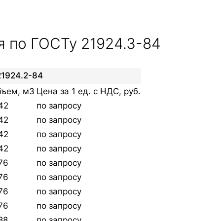
я по ГОСТу 21924.3-84
1924.2-84
ъем, м3
Цена за 1 ед. с НДС, руб.
42
по запросу
42
по запросу
42
по запросу
42
по запросу
76
по запросу
76
по запросу
76
по запросу
76
по запросу
88
по запросу